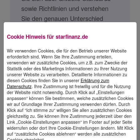
sowie Richtlinien und verstehen
Sie den genauen Unterschied
zwischen Barrierefreiheit und
Cookie Hinweis für
starfinanz.de
inklusivem Design. Davon
profitieren am Ende nicht nur die
Wir verwenden Cookies, die für den Betrieb unserer Website
erforderlich sind. Wenn Sie Ihre Zustimmung erteilen,
Nutzer:innen eines Produktes –
verwenden wir zusätzliche Cookies, um z.B. zum Zwecke der
auch für Ihr Unternehmen bietet
Statistik oder des Marketings Informationen zu Ihrer Nutzung
unserer Website zu verarbeiten. Detaillierte Informationen zu
ein durchdachtes inklusives Design
diesen Cookies finden Sie in unserer
Erklärung zum
Datenschutz
. Ihre Zustimmung ist freiwillig und für die Nutzung
wesentliche Vorteile.
der Website nicht notwendig. Durch Klick auf „Einstellungen
anpassen“ können Sie bestimmen, welche zusätzlichen Cookies
wir auf Grundlage Ihrer Zustimmung verwenden dürfen. Durch
Klick auf “Ich stimme zu“ willigen Sie allen zusätzlichen Cookies
gleichzeitig zu. Sie können Ihre Zustimmung jederzeit über den
Mehr Infos
Link „Cookie-Einstellungen anpassen“ im Footer auf jeder Seite
widerrufen oder dort Ihre Cookie-Einstellungen ändern. Mit Klick
auf “zusätzliche Cookies ablehnen“ werden alle zusätzlichen
Cookies abgelehnt.