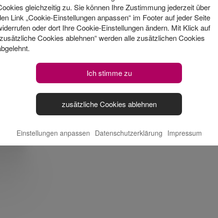
Cookies gleichzeitig zu. Sie können Ihre Zustimmung jederzeit über
slose Zusammenarbeit
: StarMoney Business ist vo
den Link „Cookie-Einstellungen anpassen“ im Footer auf jeder Seite
widerrufen oder dort Ihre Cookie-Einstellungen ändern. Mit Klick auf
 gleichzeitig im Netzwerk nutzbar
“zusätzliche Cookies ablehnen“ werden alle zusätzlichen Cookies
abgelehnt.
 sind Vertrauenssache
: StarMoney Business wird 
ken und Sparkassen empfohlen
Ich stimme zu
zusätzliche Cookies ablehnen
fos
Einstellungen anpassen
Datenschutzerklärung
Impressum