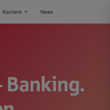
Karriere
News
 Banking.
en.