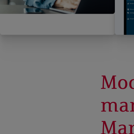
Mod
ma
Mar