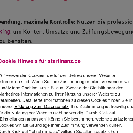
endung, maximale Kontrolle:
Nutzen Sie professio
king
, um Konten, Umsätze und Zahlungsbewegung
 zu behalten.
tes Finanzmanagement für alle
: StarMoney Business 
Cookie Hinweis für
starfinanz.de
 Wahl für Selbstständige, Mittelständler:innen un
Wir verwenden Cookies, die für den Betrieb unserer Website
 im Detail analysieren, verstehen und planen
erforderlich sind. Wenn Sie Ihre Zustimmung erteilen, verwenden wir
: Mit 
zusätzliche Cookies, um z.B. zum Zwecke der Statistik oder des
 haben Sie jederzeit den kompletten Überblick ü
Marketings Informationen zu Ihrer Nutzung unserer Website zu
verarbeiten. Detaillierte Informationen zu diesen Cookies finden Sie in
 und zukünftige Finanzsituation Ihres Unternehm
unserer
Erklärung zum Datenschutz
. Ihre Zustimmung ist freiwillig un
für die Nutzung der Website nicht notwendig. Durch Klick auf
er Workflow
: Erfassen Sie Ihre Zahlungen schnell 
„Einstellungen anpassen“ können Sie bestimmen, welche zusätzliche
Cookies wir auf Grundlage Ihrer Zustimmung verwenden dürfen.
iziert – auch direkt aus Rechnungen heraus
Durch Klick auf “Ich stimme zu“ willigen Sie allen zusätzlichen