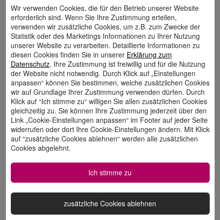
Meldung über die
Wir verwenden Cookies, die für den Betrieb unserer Website
https://eu.deloitte-
Webseite:
erforderlich sind. Wenn Sie Ihre Zustimmung erteilen,
verwenden wir zusätzliche Cookies, um z.B. zum Zwecke der
halo.com/whistleblower/website/StarFina
Statistik oder des Marketings Informationen zu Ihrer Nutzung
unserer Website zu verarbeiten. Detaillierte Informationen zu
nz
diesen Cookies finden Sie in unserer
Erklärung zum
Datenschutz
. Ihre Zustimmung ist freiwillig und für die Nutzung
oder über die kostenfreie
der Website nicht notwendig. Durch Klick auf „Einstellungen
Telefonnummer: 0800 1838461
anpassen“ können Sie bestimmen, welche zusätzlichen Cookies
wir auf Grundlage Ihrer Zustimmung verwenden dürfen. Durch
Klick auf “Ich stimme zu“ willigen Sie allen zusätzlichen Cookies
gleichzeitig zu. Sie können Ihre Zustimmung jederzeit über den
Bitte beachten Sie:
Link „Cookie-Einstellungen anpassen“ im Footer auf jeder Seite
widerrufen oder dort Ihre Cookie-Einstellungen ändern. Mit Klick
auf “zusätzliche Cookies ablehnen“ werden alle zusätzlichen
Das Halo Hinweisgebersystem ist kein
Cookies abgelehnt.
Notfalldienst. Bitte melden Sie hierüber keine
Ereignisse, die eine unmittelbare Bedrohung
Ich stimme zu
von Leben oder Eigentum darstellen, da wir
Ihnen möglicherweise nicht unverzüglich
zusätzliche Cookies ablehnen