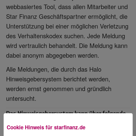
webbasiertes Tool, dass allen Mitarbeiter und
Star Finanz Geschäftspartner ermöglicht, die
Unterstützung bei einer möglichen Verletzung
des Verhaltenskodex suchen. Jede Meldung
wird vertraulich behandelt. Die Meldung kann
dabei anonym abgegeben werden.
Alle Meldungen, die durch das Halo
Hinweisgebersystem berichtet werden,
werden ernst genommen und gründlich
untersucht.
Das Hinweisgebersystem kann über folgende
Kanäle erreicht werden:
Cookie Hinweis für
starfinanz.de