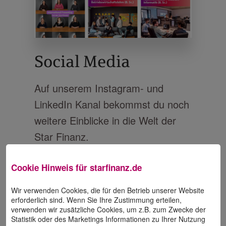
Social Media
Auf unserem Instagram- und
LinkedIn Kanal bekommst du noch
weitere Einblicke in die Welt der
Star Finanz.
Cookie Hinweis für
starfinanz.de
Mehr
Wir verwenden Cookies, die für den Betrieb unserer Website
erfahren
erforderlich sind. Wenn Sie Ihre Zustimmung erteilen,
verwenden wir zusätzliche Cookies, um z.B. zum Zwecke der
Statistik oder des Marketings Informationen zu Ihrer Nutzung