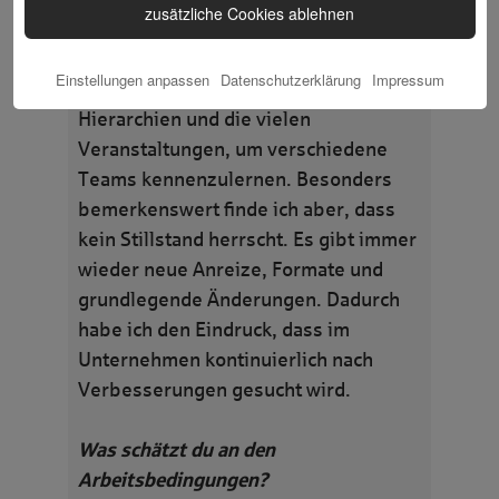
zusätzliche Cookies ablehnen
Unternehmenskultur?
Ich schätze die gute Zusammenarbeit
Einstellungen anpassen
Datenschutzerklärung
Impressum
mit Kolleg:innen, die kurzen
Hierarchien und die vielen
Veranstaltungen, um verschiedene
Teams kennenzulernen. Besonders
bemerkenswert finde ich aber, dass
kein Stillstand herrscht. Es gibt immer
wieder neue Anreize, Formate und
grundlegende Änderungen. Dadurch
habe ich den Eindruck, dass im
Unternehmen kontinuierlich nach
Verbesserungen gesucht wird.
Was schätzt du an den
Arbeitsbedingungen?