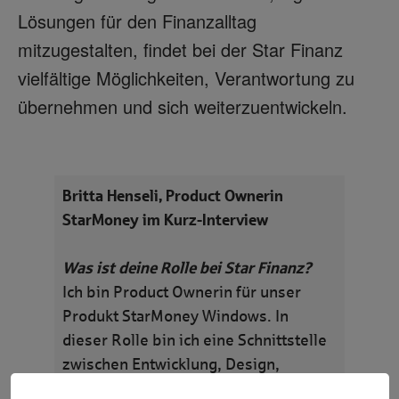
Lösungen für den Finanzalltag
mitzugestalten, findet bei der Star Finanz
vielfältige Möglichkeiten, Verantwortung zu
übernehmen und sich weiterzuentwickeln.
Britta Henseli, Product Ownerin
StarMoney im Kurz-Interview
Was ist deine Rolle bei Star Finanz?
Ich bin Product Ownerin für unser
Produkt StarMoney Windows. In
dieser Rolle bin ich eine Schnittstelle
zwischen Entwicklung, Design,
Kunden und Business und gestalte