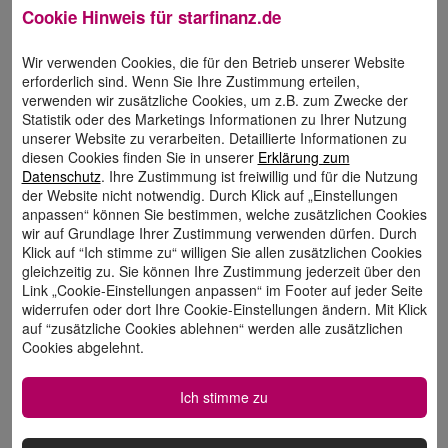
gemeinsam mit dem Team die
Cookie Hinweis für
starfinanz.de
Weiterentwicklung von StarMoney.
Wir verwenden Cookies, die für den Betrieb unserer Website
erforderlich sind. Wenn Sie Ihre Zustimmung erteilen,
Was begeistert dich an deiner Arbeit?
verwenden wir zusätzliche Cookies, um z.B. zum Zwecke der
Statistik oder des Marketings Informationen zu Ihrer Nutzung
Wir Product Owner begleiten den
unserer Website zu verarbeiten. Detaillierte Informationen zu
ganzen Entwicklungsprozess – von
diesen Cookies finden Sie in unserer
Erklärung zum
der ersten Ideenfindung und User
Datenschutz
. Ihre Zustimmung ist freiwillig und für die Nutzung
der Website nicht notwendig. Durch Klick auf „Einstellungen
Research bis zum Release und
anpassen“ können Sie bestimmen, welche zusätzlichen Cookies
Kundenfeedback. Es ist spannend,
wir auf Grundlage Ihrer Zustimmung verwenden dürfen. Durch
Klick auf “Ich stimme zu“ willigen Sie allen zusätzlichen Cookies
direkt mitzuerleben, wie
gleichzeitig zu. Sie können Ihre Zustimmung jederzeit über den
Kundenprobleme gelöst werden. Auch
Link „Cookie-Einstellungen anpassen“ im Footer auf jeder Seite
widerrufen oder dort Ihre Cookie-Einstellungen ändern. Mit Klick
das Produkt StarMoney selbst ist
auf “zusätzliche Cookies ablehnen“ werden alle zusätzlichen
unheimlich vielfältig und es gibt
Cookies abgelehnt.
immer wieder neue Gebiete, in denen
ich etwas lernen kann.
Ich stimme zu
Was schätzt du an der