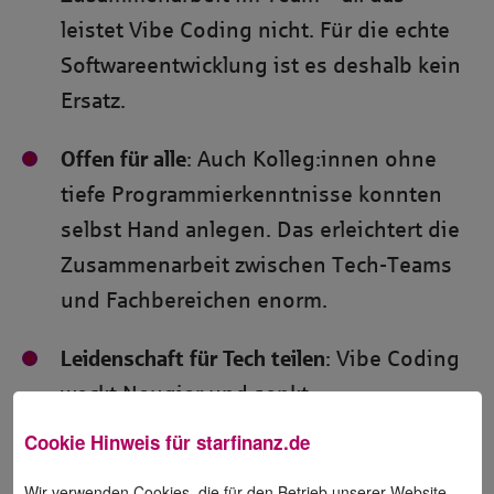
leistet Vibe Coding nicht. Für die echte
Softwareentwicklung ist es deshalb kein
Ersatz.
Offen für alle
: Auch Kolleg:innen ohne
tiefe Programmierkenntnisse konnten
selbst Hand anlegen. Das erleichtert die
Zusammenarbeit zwischen Tech-Teams
und Fachbereichen enorm.
Leidenschaft für Tech teilen
: Vibe Coding
weckt Neugier und senkt
Hemmschwellen. Wer einmal ausprobiert
Cookie Hinweis für
starfinanz.de
hat, versteht schnell, warum
Wir verwenden Cookies, die für den Betrieb unserer Website