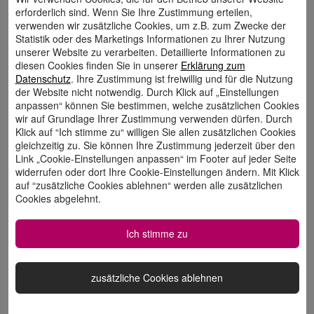
Programmieren für uns bei der Star
erforderlich sind. Wenn Sie Ihre Zustimmung erteilen,
Finanz mehr ist als Arbeit – dafür können
verwenden wir zusätzliche Cookies, um z.B. zum Zwecke der
Statistik oder des Marketings Informationen zu Ihrer Nutzung
wir uns jeden Tag auf’s Neue begeistern.
unserer Website zu verarbeiten. Detaillierte Informationen zu
diesen Cookies finden Sie in unserer
Erklärung zum
Datenschutz
. Ihre Zustimmung ist freiwillig und für die Nutzung
der Website nicht notwendig. Durch Klick auf „Einstellungen
Beeindruckende Ergebnisse in
anpassen“ können Sie bestimmen, welche zusätzlichen Cookies
wir auf Grundlage Ihrer Zustimmung verwenden dürfen. Durch
kurzer Zeit
Klick auf “Ich stimme zu“ willigen Sie allen zusätzlichen Cookies
gleichzeitig zu. Sie können Ihre Zustimmung jederzeit über den
Link „Cookie-Einstellungen anpassen“ im Footer auf jeder Seite
Besonders spannend: In nur 15 Minuten sind
widerrufen oder dort Ihre Cookie-Einstellungen ändern. Mit Klick
in den Gruppenübungen kleine,
auf “zusätzliche Cookies ablehnen“ werden alle zusätzlichen
Cookies abgelehnt.
funktionsfähige Anwendungen entstanden.
Das zeigt eindrucksvoll, wie niedrig die
Ich stimme zu
Einstiegshürde ist – und wie viel Kreativität
dabei freigesetzt werden kann.
zusätzliche Cookies ablehnen