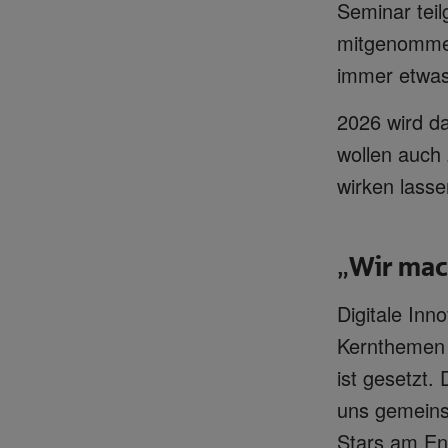
Seminar tei
mitgenommen
immer etwas
2026 wird da
wollen auch
wirken lass
Wir mac
„
Digitale Inn
Kernthemen u
ist gesetzt.
uns gemeins
Stars am En