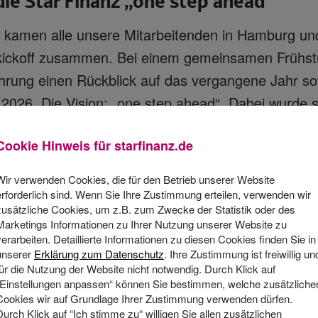
r kamen alle unsere Mitarbeitenden in Hamburg u
ickoff zusammen. Bei einem gemeinsamen Frühst
hrung einen Rückblick auf das vergangene Jahr so
 2026. Die Vision: „one step ahead“. Dabei wurde s
s aus 2025 sind der Motor für 2026. Wir haben un
Cookie Hinweis für
starfinanz.de
strategie weiterentwickelt und stellen uns der A
trelevanz und unser innovatives Wirken weiter a
Wir verwenden Cookies, die für den Betrieb unserer Website
erforderlich sind. Wenn Sie Ihre Zustimmung erteilen, verwenden wir
t sind dabei die Stars der entscheidende Erfolgsfak
zusätzliche Cookies, um z.B. zum Zwecke der Statistik oder des
unserer Mitarbeitenden, das Maß an Kreativität u
Marketings Informationen zu Ihrer Nutzung unserer Website zu
verarbeiten. Detaillierte Informationen zu diesen Cookies finden Sie in
Umgang im Team mit Herausforderungen haben das l
unserer
Erklärung zum Datenschutz
. Ihre Zustimmung ist freiwillig un
für die Nutzung der Website nicht notwendig. Durch Klick auf
ch gemacht. „Lasst uns weiter Millionen Menschen 
„Einstellungen anpassen“ können Sie bestimmen, welche zusätzliche
er Software begeistern!“, rief Geschäftsführer J
Cookies wir auf Grundlage Ihrer Zustimmung verwenden dürfen.
Durch Klick auf “Ich stimme zu“ willigen Sie allen zusätzlichen
ung für 2026 aus.