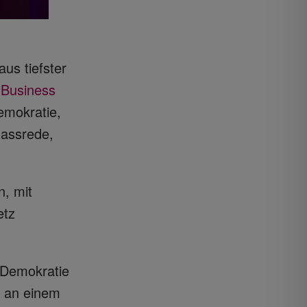
us tiefster
m
Business
emokratie,
Hassrede,
, mit
etz
r Demokratie
ts an einem