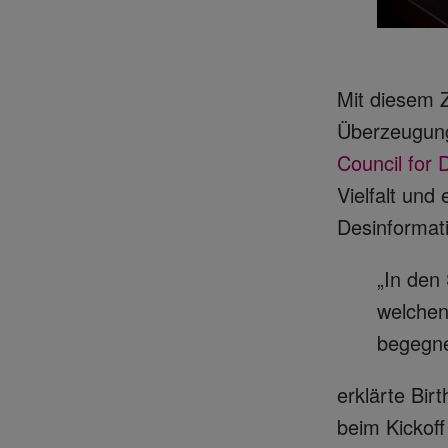
Mit diesem Z
Überzeugung
Council for
Vielfalt und
Desinformat
„In den
welchen
begegne
erklärte Bir
beim Kickoff