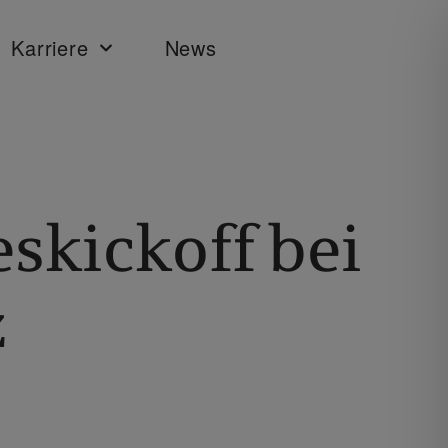
Karriere
News
skickoff bei
z