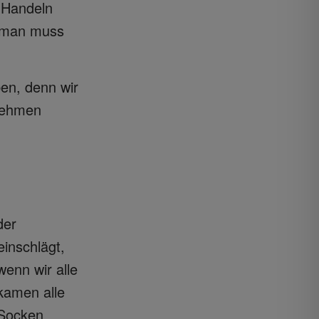
 Handeln
, man muss
ben, denn wir
rnehmen
der
inschlägt,
wenn wir alle
kamen alle
-Socken