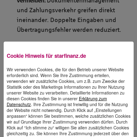
Dokumentenmanagement
und Zahlungsverkehr greifen direkt
ineinander. Doppelte Eingaben und
Übertragungsfehler werden reduziert.
Zahlungsstatus jederzeit im Blick:
Belege
und Zahlungsstatus werden automatisch
Cookie Hinweis für
starfinanz.de
synchronisiert und bleiben in beiden
Wir verwenden Cookies, die für den Betrieb unserer Website
Systemen jederzeit aktuell und
erforderlich sind. Wenn Sie Ihre Zustimmung erteilen,
verwenden wir zusätzliche Cookies, um z.B. zum Zwecke der
nachvollziehbar.
Statistik oder des Marketings Informationen zu Ihrer Nutzung
unserer Website zu verarbeiten. Detaillierte Informationen zu
diesen Cookies finden Sie in unserer
Erklärung zum
Rechtssicher dokumentieren:
Belege,
Datenschutz
. Ihre Zustimmung ist freiwillig und für die Nutzung
der Website nicht notwendig. Durch Klick auf „Einstellungen
Buchungen und Zahlungsnachweise
anpassen“ können Sie bestimmen, welche zusätzlichen Cookies
werden GoBD-konform archiviert und
wir auf Grundlage Ihrer Zustimmung verwenden dürfen. Durch
Klick auf “Ich stimme zu“ willigen Sie allen zusätzlichen Cookies
revisionssicher dokumentiert.
gleichzeitig zu. Sie können Ihre Zustimmung jederzeit über den